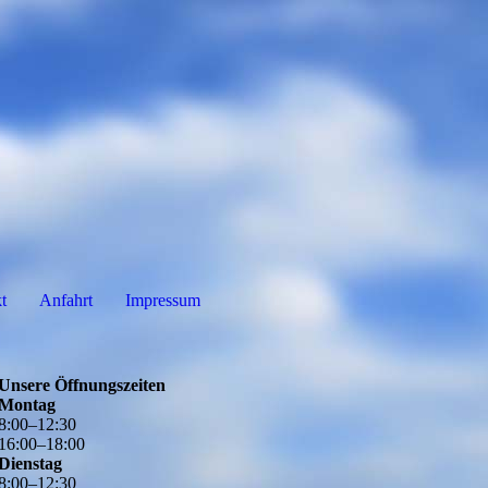
t
Anfahrt
Impressum
Unsere Öffnungszeiten
Montag
8
:
00
–
12
:
30
16
:
00
–
18
:
00
Dienstag
8
:
00
–
12
:
30