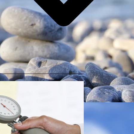
Tel.:
04521 6354
oder
1091
Fax:
04521 78221
Rezeptbestellung: Tel: 04521 8310369
E-mail: haz-peterstrasse@t-online.de
Ärztlicher-Bereitschaftsdienst
Apotheken-Notdienst