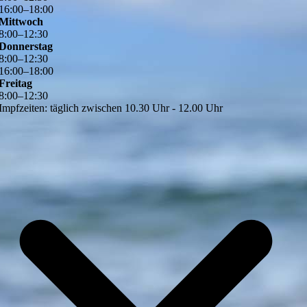
16
:
00
–
18
:
00
Mittwoch
8
:
00
–
12
:
30
Donnerstag
8
:
00
–
12
:
30
16
:
00
–
18
:
00
Freitag
8
:
00
–
12
:
30
Impfzeiten: täglich zwischen 10.30 Uhr - 12.00 Uhr